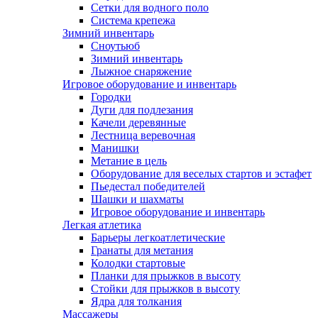
Сетки для водного поло
Система крепежа
Зимний инвентарь
Сноутьюб
Зимний инвентарь
Лыжное снаряжение
Игровое оборудование и инвентарь
Городки
Дуги для подлезания
Качели деревянные
Лестница веревочная
Манишки
Метание в цель
Оборудование для веселых стартов и эстафет
Пьедестал победителей
Шашки и шахматы
Игровое оборудование и инвентарь
Легкая атлетика
Барьеры легкоатлетические
Гранаты для метания
Колодки стартовые
Планки для прыжков в высоту
Стойки для прыжков в высоту
Ядра для толкания
Массажеры