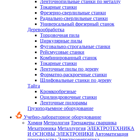
Ленточнопильные станки по металлу
Токарные станки
Фрезерно-сверлильные станки
Радиально-сверлильные станки
Универсальный фрезерный станок
Деревообработка
Торцовочная пила
Циркулярные пилы
Фуговально-строгальные станки
Рейсмусовые станки
Комбинированный станок
Токарные станки
Ленточные пилы по дереву
Форматно-раскроечные станки
Шлифовальные станки по дереву
Тайга
Кромкообрезные
Оцилиндровочные станки
Ленточные пилорамы
Грузоподъемное оборудование
Учебно-лабораторное оборудование
Химия
Метрология
Тренажеры сварщика
Мехатроника
Металлургия
ЭЛЕКТРОТЕХНИКА
И ОСНОВЫ ЭЛЕКТРОНИКИ
Автоматизация
производства
Электроэнергетика