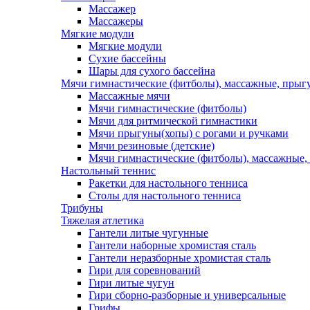
Массажер
Массажеры
Мягкие модули
Мягкие модули
Сухие бассейны
Шары для сухого бассейна
Мячи гимнастические (фитболы), массажные, прыгу
Массажные мячи
Мячи гимнастические (фитболы)
Мячи для ритмической гимнастики
Мячи прыгуны(хопы) с рогами и ручками
Мячи резиновые (детские)
Мячи гимнастические (фитболы), массажные,
Настольный теннис
Ракетки для настольного тенниса
Столы для настольного тенниса
Трибуны
Тяжелая атлетика
Гантели литые чугунные
Гантели наборные хромистая сталь
Гантели неразборные хромистая сталь
Гири для соревнований
Гири литые чугун
Гири сборно-разборные и универсальные
Грифы