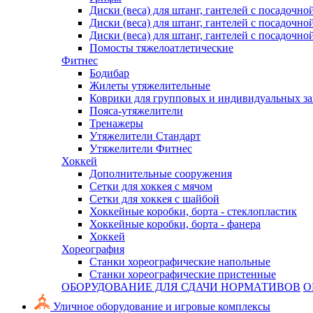
Диски (веса) для штанг, гантелей с посадочно
Диски (веса) для штанг, гантелей с посадочно
Диски (веса) для штанг, гантелей с посадочно
Помосты тяжелоатлетические
Фитнес
Бодибар
Жилеты утяжелительные
Коврики для групповых и индивидуальных з
Пояса-утяжелители
Тренажеры
Утяжелители Стандарт
Утяжелители Фитнес
Хоккей
Дополнительные сооружения
Сетки для хоккея с мячом
Сетки для хоккея с шайбой
Хоккейные коробки, борта - стеклопластик
Хоккейные коробки, борта - фанера
Хоккей
Хореография
Станки хореографические напольные
Станки хореографические пристенные
ОБОРУДОВАНИЕ ДЛЯ СДАЧИ НОРМАТИВОВ
О
Уличное оборудование и игровые комплексы