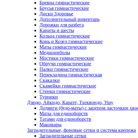
Бревна гимнастические
Брусья гимнастические
Диски Здоровье
Дополнительный инвентарь
Дорожки для разбега
Канаты и шесты
Кольца гимнастические
Конь и Козел гимнастические
Маты гимнастические
Медицинболы
Мостики гимнастические
Обручи гимнастические
Палки гимнастические
Перекладина гимнастическая
Скакалки
Скамейки гимнастические
Стенки гимнастические
Турники
Дзюдо, Айкидо, Карате, Тхеквондо, Ушу
Додянги (будо-маты) с зацепом ласточкин хво
Маты для единоборств
Татами для единоборств
Макивары
Заградительные, фоновые сетки и система крепежа
Заградительные сетки