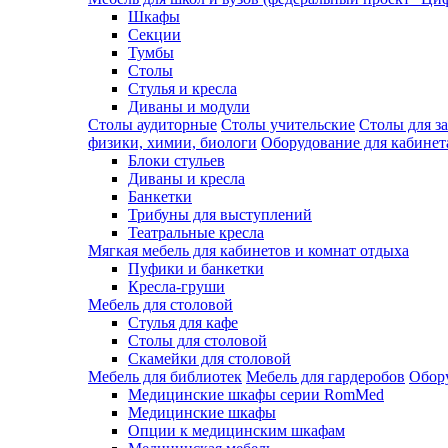
Шкафы
Секции
Тумбы
Столы
Стулья и кресла
Диваны и модули
Столы аудиторные
Столы учительские
Столы для з
физики, химии, биологи
Оборудование для кабинета
Блоки стульев
Диваны и кресла
Банкетки
Трибуны для выступлений
Театральные кресла
Мягкая мебель для кабинетов и комнат отдыха
Пуфики и банкетки
Кресла-груши
Мебель для столовой
Cтулья для кафе
Cтолы для столовой
Скамейки для столовой
Мебель для библиотек
Мебель для гардеробов
Обору
Медицинские шкафы серии RomMed
Медицинские шкафы
Опции к медицинским шкафам