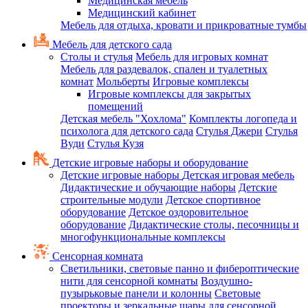
Медицинская мебель
Медицинский кабинет
Мебель для отдыха, кровати и прикроватные тумбы
Мебель для детского сада
Столы и стулья
Мебель для игровых комнат
Мебель для раздевалок, спален и туалетных
комнат
Мольберты
Игровые комплексы
Игровые комплексы для закрытых
помещений
Детская мебель "Хохлома"
Комплекты логопеда и
психолога для детского сада
Стулья Джери
Стулья
Вуди
Стулья Кузя
Детские игровые наборы и оборудование
Детские игровые наборы
Детская игровая мебель
Дидактические и обучающие наборы
Детские
строительные модули
Детское спортивное
оборудование
Детское оздоровительное
оборудование
Дидактические столы, песочницы и
многофункциональные комплексы
Сенсорная комната
Светильники, световые панно и фибероптические
нити для сенсорной комнаты
Воздушно-
пузырьковые панели и колонны
Световые
проекторы и зеркальные шары для сенсорной