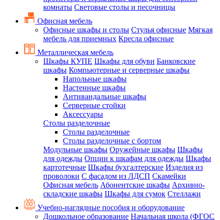
комнаты
Световые столы и песочницы
Офисная мебель
Офисные шкафы и столы
Стулья офисные
Мягкая
мебель для приемных
Кресла офисные
Металлическая мебель
Шкафы КУПЕ
Шкафы для обуви
Банковские
шкафы
Компьютерные и серверные шкафы
Напольные шкафы
Настенные шкафы
Антивандальные шкафы
Серверные стойки
Аксессуары
Столы разделочные
Столы разделочные
Столы разделочные с бортом
Модульные шкафы
Оружейные шкафы
Шкафы
для одежды
Опции к шкафам для одежды
Шкафы
картотечные
Шкафы бухгалтерские
Изделия из
проволоки
С фасадом из ЛДСП
Скамейки
Офисная мебель
Абонентские шкафы
Архивно-
складские шкафы
Шкафы для сумок
Стеллажи
Учебно-наглядные пособия и оборудование
Дошкольное образование
Начальная школа (ФГОС