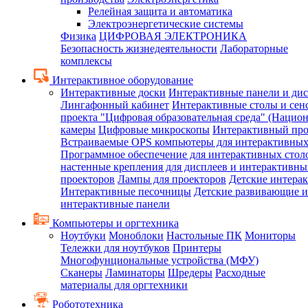
Релейная защита и автоматика
Электроэнергетические системы
Физика
ЦИФРОВАЯ ЭЛЕКТРОНИКА
Безопасность жизнедеятельности
Лабораторные
комплексы
Интерактивное оборудование
Интерактивные доски
Интерактивные панели и ди
Лингафонный кабинет
Интерактивные столы и сен
проекта "Цифровая образовательная среда" (Нацио
камеры
Цифровые микроскопы
Интерактивный про
Встраиваемые OPS компьютеры для интерактивных
Программное обеспечение для интерактивных стол
настенные крепления для дисплеев и интерактивны
проекторов
Лампы для проекторов
Детские интера
Интерактивные песочницы
Детские развивающие и
интерактивные панели
Компьютеры и оргтехника
Ноутбуки
Моноблоки
Настольные ПК
Мониторы
Тележки для ноутбуков
Принтеры
Многофунциональные устройства (МФУ)
Сканеры
Ламинаторы
Шредеры
Расходные
материалы для оргтехники
Робототехника