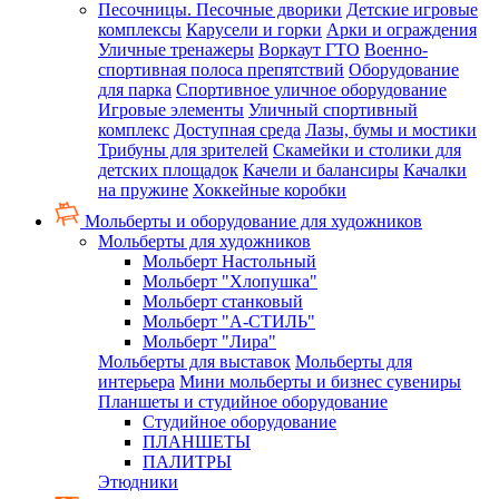
Песочницы. Песочные дворики
Детские игровые
комплексы
Карусели и горки
Арки и ограждения
Уличные тренажеры
Воркаут ГТО
Военно-
спортивная полоса препятствий
Оборудование
для парка
Спортивное уличное оборудование
Игровые элементы
Уличный спортивный
комплекс
Доступная среда
Лазы, бумы и мостики
Трибуны для зрителей
Скамейки и столики для
детских площадок
Качели и балансиры
Качалки
на пружине
Хоккейные коробки
Мольберты и оборудование для художников
Мольберты для художников
Мольберт Настольный
Мольберт "Хлопушка"
Мольберт станковый
Мольберт "А-СТИЛЬ"
Мольберт "Лира"
Мольберты для выставок
Мольберты для
интерьера
Мини мольберты и бизнес сувениры
Планшеты и студийное оборудование
Студийное оборудование
ПЛАНШЕТЫ
ПАЛИТРЫ
Этюдники