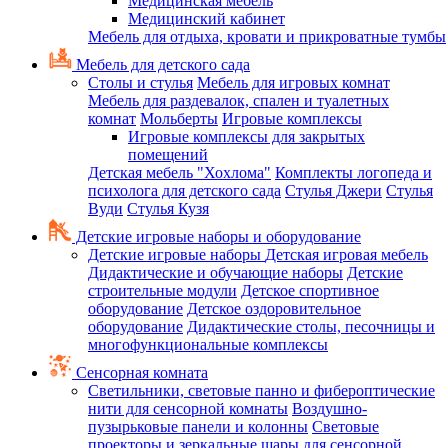
Медицинская мебель
Медицинский кабинет
Мебель для отдыха, кровати и прикроватные тумбы
Мебель для детского сада
Столы и стулья
Мебель для игровых комнат
Мебель для раздевалок, спален и туалетных
комнат
Мольберты
Игровые комплексы
Игровые комплексы для закрытых
помещений
Детская мебель "Хохлома"
Комплекты логопеда и
психолога для детского сада
Стулья Джери
Стулья
Вуди
Стулья Кузя
Детские игровые наборы и оборудование
Детские игровые наборы
Детская игровая мебель
Дидактические и обучающие наборы
Детские
строительные модули
Детское спортивное
оборудование
Детское оздоровительное
оборудование
Дидактические столы, песочницы и
многофункциональные комплексы
Сенсорная комната
Светильники, световые панно и фибероптические
нити для сенсорной комнаты
Воздушно-
пузырьковые панели и колонны
Световые
проекторы и зеркальные шары для сенсорной