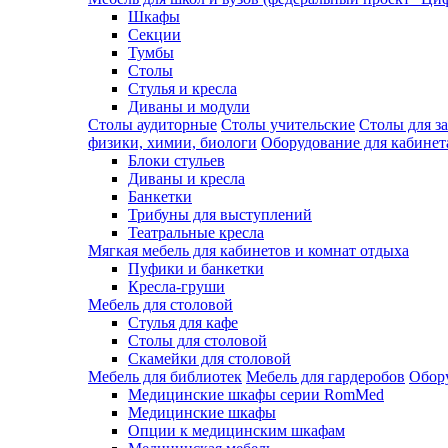
Шкафы
Секции
Тумбы
Столы
Стулья и кресла
Диваны и модули
Столы аудиторные
Столы учительские
Столы для з
физики, химии, биологи
Оборудование для кабинета
Блоки стульев
Диваны и кресла
Банкетки
Трибуны для выступлений
Театральные кресла
Мягкая мебель для кабинетов и комнат отдыха
Пуфики и банкетки
Кресла-груши
Мебель для столовой
Cтулья для кафе
Cтолы для столовой
Скамейки для столовой
Мебель для библиотек
Мебель для гардеробов
Обору
Медицинские шкафы серии RomMed
Медицинские шкафы
Опции к медицинским шкафам