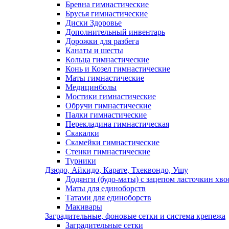
Бревна гимнастические
Брусья гимнастические
Диски Здоровье
Дополнительный инвентарь
Дорожки для разбега
Канаты и шесты
Кольца гимнастические
Конь и Козел гимнастические
Маты гимнастические
Медицинболы
Мостики гимнастические
Обручи гимнастические
Палки гимнастические
Перекладина гимнастическая
Скакалки
Скамейки гимнастические
Стенки гимнастические
Турники
Дзюдо, Айкидо, Карате, Тхеквондо, Ушу
Додянги (будо-маты) с зацепом ласточкин хво
Маты для единоборств
Татами для единоборств
Макивары
Заградительные, фоновые сетки и система крепежа
Заградительные сетки