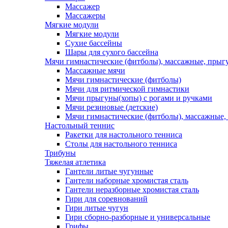
Массажер
Массажеры
Мягкие модули
Мягкие модули
Сухие бассейны
Шары для сухого бассейна
Мячи гимнастические (фитболы), массажные, прыгу
Массажные мячи
Мячи гимнастические (фитболы)
Мячи для ритмической гимнастики
Мячи прыгуны(хопы) с рогами и ручками
Мячи резиновые (детские)
Мячи гимнастические (фитболы), массажные,
Настольный теннис
Ракетки для настольного тенниса
Столы для настольного тенниса
Трибуны
Тяжелая атлетика
Гантели литые чугунные
Гантели наборные хромистая сталь
Гантели неразборные хромистая сталь
Гири для соревнований
Гири литые чугун
Гири сборно-разборные и универсальные
Грифы