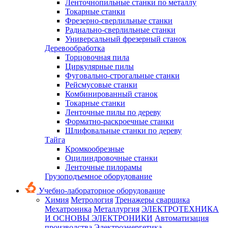
Ленточнопильные станки по металлу
Токарные станки
Фрезерно-сверлильные станки
Радиально-сверлильные станки
Универсальный фрезерный станок
Деревообработка
Торцовочная пила
Циркулярные пилы
Фуговально-строгальные станки
Рейсмусовые станки
Комбинированный станок
Токарные станки
Ленточные пилы по дереву
Форматно-раскроечные станки
Шлифовальные станки по дереву
Тайга
Кромкообрезные
Оцилиндровочные станки
Ленточные пилорамы
Грузоподъемное оборудование
Учебно-лабораторное оборудование
Химия
Метрология
Тренажеры сварщика
Мехатроника
Металлургия
ЭЛЕКТРОТЕХНИКА
И ОСНОВЫ ЭЛЕКТРОНИКИ
Автоматизация
производства
Электроэнергетика