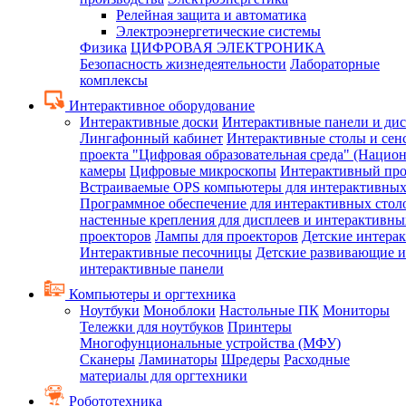
Релейная защита и автоматика
Электроэнергетические системы
Физика
ЦИФРОВАЯ ЭЛЕКТРОНИКА
Безопасность жизнедеятельности
Лабораторные
комплексы
Интерактивное оборудование
Интерактивные доски
Интерактивные панели и ди
Лингафонный кабинет
Интерактивные столы и сен
проекта "Цифровая образовательная среда" (Нацио
камеры
Цифровые микроскопы
Интерактивный про
Встраиваемые OPS компьютеры для интерактивных
Программное обеспечение для интерактивных стол
настенные крепления для дисплеев и интерактивны
проекторов
Лампы для проекторов
Детские интера
Интерактивные песочницы
Детские развивающие и
интерактивные панели
Компьютеры и оргтехника
Ноутбуки
Моноблоки
Настольные ПК
Мониторы
Тележки для ноутбуков
Принтеры
Многофунциональные устройства (МФУ)
Сканеры
Ламинаторы
Шредеры
Расходные
материалы для оргтехники
Робототехника