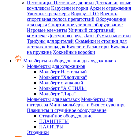
Песочницы. Песочные дворики
Детские игровые
комплексы
Карусели и горки
Арки и ограждения
Уличные тренажеры
Воркаут ГТО
Военно-
спортивная полоса препятствий
Оборудование
для парка
Спортивное уличное оборудование
Игровые элементы
Уличный спортивный
комплекс
Доступная среда
Лазы, бумы и мостики
Трибуны для зрителей
Скамейки и столики для
детских площадок
Качели и балансиры
Качалки
на пружине
Хоккейные коробки
Мольберты и оборудование для художников
Мольберты для художников
Мольберт Настольный
Мольберт "Хлопушка"
Мольберт станковый
Мольберт "А-СТИЛЬ"
Мольберт "Лира"
Мольберты для выставок
Мольберты для
интерьера
Мини мольберты и бизнес сувениры
Планшеты и студийное оборудование
Студийное оборудование
ПЛАНШЕТЫ
ПАЛИТРЫ
Этюдники