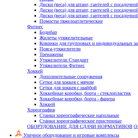
Диски (веса) для штанг, гантелей с посадочно
Диски (веса) для штанг, гантелей с посадочно
Диски (веса) для штанг, гантелей с посадочно
Помосты тяжелоатлетические
Фитнес
Бодибар
Жилеты утяжелительные
Коврики для групповых и индивидуальных з
Пояса-утяжелители
Тренажеры
Утяжелители Стандарт
Утяжелители Фитнес
Хоккей
Дополнительные сооружения
Сетки для хоккея с мячом
Сетки для хоккея с шайбой
Хоккейные коробки, борта - стеклопластик
Хоккейные коробки, борта - фанера
Хоккей
Хореография
Станки хореографические напольные
Станки хореографические пристенные
ОБОРУДОВАНИЕ ДЛЯ СДАЧИ НОРМАТИВОВ
О
Уличное оборудование и игровые комплексы