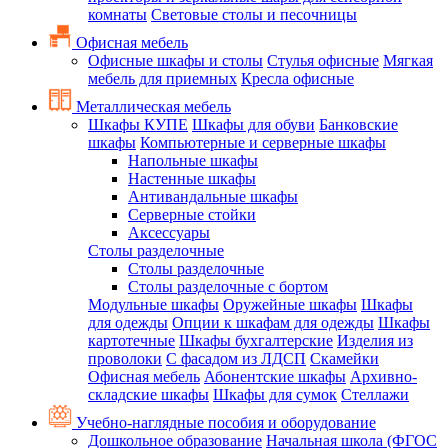
комнаты
Световые столы и песочницы
Офисная мебель
Офисные шкафы и столы
Стулья офисные
Мягкая
мебель для приемных
Кресла офисные
Металлическая мебель
Шкафы КУПЕ
Шкафы для обуви
Банковские
шкафы
Компьютерные и серверные шкафы
Напольные шкафы
Настенные шкафы
Антивандальные шкафы
Серверные стойки
Аксессуары
Столы разделочные
Столы разделочные
Столы разделочные с бортом
Модульные шкафы
Оружейные шкафы
Шкафы
для одежды
Опции к шкафам для одежды
Шкафы
картотечные
Шкафы бухгалтерские
Изделия из
проволоки
С фасадом из ЛДСП
Скамейки
Офисная мебель
Абонентские шкафы
Архивно-
складские шкафы
Шкафы для сумок
Стеллажи
Учебно-наглядные пособия и оборудование
Дошкольное образование
Начальная школа (ФГОС