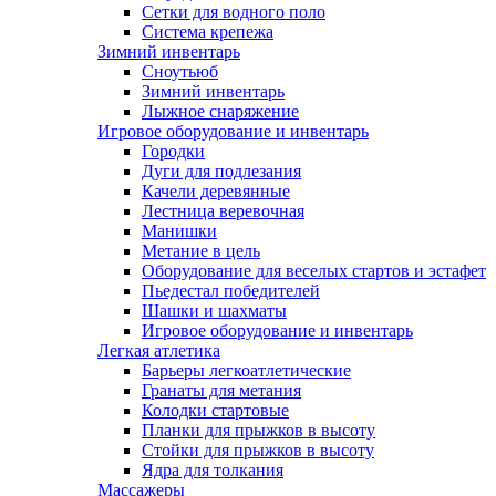
Сетки для водного поло
Система крепежа
Зимний инвентарь
Сноутьюб
Зимний инвентарь
Лыжное снаряжение
Игровое оборудование и инвентарь
Городки
Дуги для подлезания
Качели деревянные
Лестница веревочная
Манишки
Метание в цель
Оборудование для веселых стартов и эстафет
Пьедестал победителей
Шашки и шахматы
Игровое оборудование и инвентарь
Легкая атлетика
Барьеры легкоатлетические
Гранаты для метания
Колодки стартовые
Планки для прыжков в высоту
Стойки для прыжков в высоту
Ядра для толкания
Массажеры