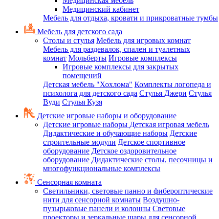
Медицинская мебель
Медицинский кабинет
Мебель для отдыха, кровати и прикроватные тумбы
Мебель для детского сада
Столы и стулья
Мебель для игровых комнат
Мебель для раздевалок, спален и туалетных
комнат
Мольберты
Игровые комплексы
Игровые комплексы для закрытых
помещений
Детская мебель "Хохлома"
Комплекты логопеда и
психолога для детского сада
Стулья Джери
Стулья
Вуди
Стулья Кузя
Детские игровые наборы и оборудование
Детские игровые наборы
Детская игровая мебель
Дидактические и обучающие наборы
Детские
строительные модули
Детское спортивное
оборудование
Детское оздоровительное
оборудование
Дидактические столы, песочницы и
многофункциональные комплексы
Сенсорная комната
Светильники, световые панно и фибероптические
нити для сенсорной комнаты
Воздушно-
пузырьковые панели и колонны
Световые
проекторы и зеркальные шары для сенсорной