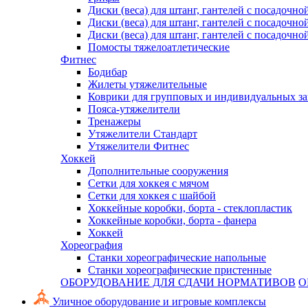
Диски (веса) для штанг, гантелей с посадочно
Диски (веса) для штанг, гантелей с посадочно
Диски (веса) для штанг, гантелей с посадочно
Помосты тяжелоатлетические
Фитнес
Бодибар
Жилеты утяжелительные
Коврики для групповых и индивидуальных з
Пояса-утяжелители
Тренажеры
Утяжелители Стандарт
Утяжелители Фитнес
Хоккей
Дополнительные сооружения
Сетки для хоккея с мячом
Сетки для хоккея с шайбой
Хоккейные коробки, борта - стеклопластик
Хоккейные коробки, борта - фанера
Хоккей
Хореография
Станки хореографические напольные
Станки хореографические пристенные
ОБОРУДОВАНИЕ ДЛЯ СДАЧИ НОРМАТИВОВ
О
Уличное оборудование и игровые комплексы