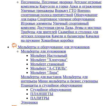
Песочницы. Песочные дворики
Детские игровые
комплексы
Карусели и горки
Арки и ограждения
Уличные тренажеры
Воркаут ГТО
Военно-
спортивная полоса препятствий
Оборудование
для парка
Спортивное уличное оборудование
Игровые элементы
Уличный спортивный
комплекс
Доступная среда
Лазы, бумы и мостики
Трибуны для зрителей
Скамейки и столики для
детских площадок
Качели и балансиры
Качалки
на пружине
Хоккейные коробки
Мольберты и оборудование для художников
Мольберты для художников
Мольберт Настольный
Мольберт "Хлопушка"
Мольберт станковый
Мольберт "А-СТИЛЬ"
Мольберт "Лира"
Мольберты для выставок
Мольберты для
интерьера
Мини мольберты и бизнес сувениры
Планшеты и студийное оборудование
Студийное оборудование
ПЛАНШЕТЫ
ПАЛИТРЫ
Этюдники