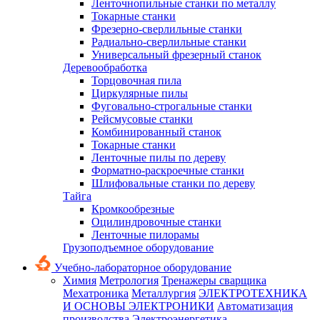
Ленточнопильные станки по металлу
Токарные станки
Фрезерно-сверлильные станки
Радиально-сверлильные станки
Универсальный фрезерный станок
Деревообработка
Торцовочная пила
Циркулярные пилы
Фуговально-строгальные станки
Рейсмусовые станки
Комбинированный станок
Токарные станки
Ленточные пилы по дереву
Форматно-раскроечные станки
Шлифовальные станки по дереву
Тайга
Кромкообрезные
Оцилиндровочные станки
Ленточные пилорамы
Грузоподъемное оборудование
Учебно-лабораторное оборудование
Химия
Метрология
Тренажеры сварщика
Мехатроника
Металлургия
ЭЛЕКТРОТЕХНИКА
И ОСНОВЫ ЭЛЕКТРОНИКИ
Автоматизация
производства
Электроэнергетика