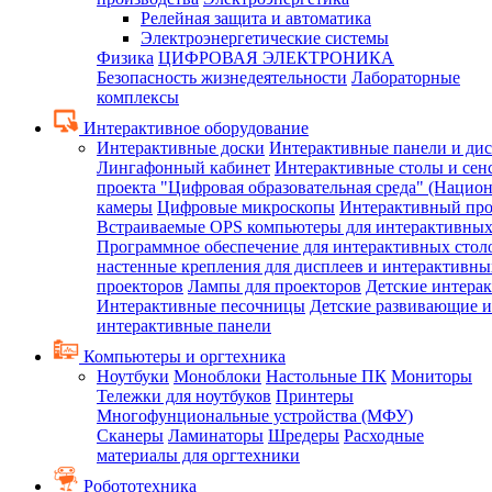
Релейная защита и автоматика
Электроэнергетические системы
Физика
ЦИФРОВАЯ ЭЛЕКТРОНИКА
Безопасность жизнедеятельности
Лабораторные
комплексы
Интерактивное оборудование
Интерактивные доски
Интерактивные панели и ди
Лингафонный кабинет
Интерактивные столы и сен
проекта "Цифровая образовательная среда" (Нацио
камеры
Цифровые микроскопы
Интерактивный про
Встраиваемые OPS компьютеры для интерактивных
Программное обеспечение для интерактивных стол
настенные крепления для дисплеев и интерактивны
проекторов
Лампы для проекторов
Детские интера
Интерактивные песочницы
Детские развивающие и
интерактивные панели
Компьютеры и оргтехника
Ноутбуки
Моноблоки
Настольные ПК
Мониторы
Тележки для ноутбуков
Принтеры
Многофунциональные устройства (МФУ)
Сканеры
Ламинаторы
Шредеры
Расходные
материалы для оргтехники
Робототехника