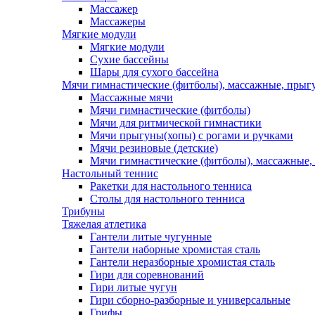
Массажер
Массажеры
Мягкие модули
Мягкие модули
Сухие бассейны
Шары для сухого бассейна
Мячи гимнастические (фитболы), массажные, прыгу
Массажные мячи
Мячи гимнастические (фитболы)
Мячи для ритмической гимнастики
Мячи прыгуны(хопы) с рогами и ручками
Мячи резиновые (детские)
Мячи гимнастические (фитболы), массажные,
Настольный теннис
Ракетки для настольного тенниса
Столы для настольного тенниса
Трибуны
Тяжелая атлетика
Гантели литые чугунные
Гантели наборные хромистая сталь
Гантели неразборные хромистая сталь
Гири для соревнований
Гири литые чугун
Гири сборно-разборные и универсальные
Грифы