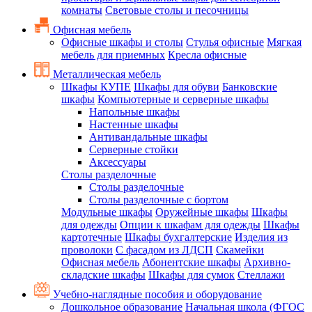
комнаты
Световые столы и песочницы
Офисная мебель
Офисные шкафы и столы
Стулья офисные
Мягкая
мебель для приемных
Кресла офисные
Металлическая мебель
Шкафы КУПЕ
Шкафы для обуви
Банковские
шкафы
Компьютерные и серверные шкафы
Напольные шкафы
Настенные шкафы
Антивандальные шкафы
Серверные стойки
Аксессуары
Столы разделочные
Столы разделочные
Столы разделочные с бортом
Модульные шкафы
Оружейные шкафы
Шкафы
для одежды
Опции к шкафам для одежды
Шкафы
картотечные
Шкафы бухгалтерские
Изделия из
проволоки
С фасадом из ЛДСП
Скамейки
Офисная мебель
Абонентские шкафы
Архивно-
складские шкафы
Шкафы для сумок
Стеллажи
Учебно-наглядные пособия и оборудование
Дошкольное образование
Начальная школа (ФГОС