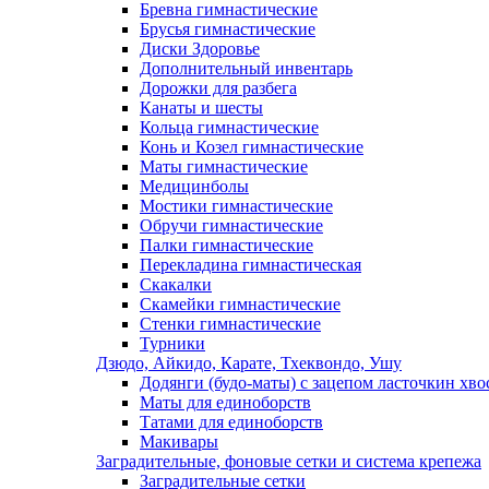
Бревна гимнастические
Брусья гимнастические
Диски Здоровье
Дополнительный инвентарь
Дорожки для разбега
Канаты и шесты
Кольца гимнастические
Конь и Козел гимнастические
Маты гимнастические
Медицинболы
Мостики гимнастические
Обручи гимнастические
Палки гимнастические
Перекладина гимнастическая
Скакалки
Скамейки гимнастические
Стенки гимнастические
Турники
Дзюдо, Айкидо, Карате, Тхеквондо, Ушу
Додянги (будо-маты) с зацепом ласточкин хво
Маты для единоборств
Татами для единоборств
Макивары
Заградительные, фоновые сетки и система крепежа
Заградительные сетки