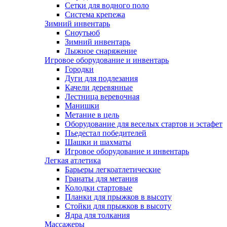
Сетки для водного поло
Система крепежа
Зимний инвентарь
Сноутьюб
Зимний инвентарь
Лыжное снаряжение
Игровое оборудование и инвентарь
Городки
Дуги для подлезания
Качели деревянные
Лестница веревочная
Манишки
Метание в цель
Оборудование для веселых стартов и эстафет
Пьедестал победителей
Шашки и шахматы
Игровое оборудование и инвентарь
Легкая атлетика
Барьеры легкоатлетические
Гранаты для метания
Колодки стартовые
Планки для прыжков в высоту
Стойки для прыжков в высоту
Ядра для толкания
Массажеры