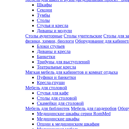
Шкафы
Секции
Тумбы
Столы
Стулья и кресла
Диваны и модули
Столы аудиторные
Столы учительские
Столы для з
физики, химии, биологи
Оборудование для кабинета
Блоки стульев
Диваны и кресла
Банкетки
Трибуны для выступлений
Театральные кресла
Мягкая мебель для кабинетов и комнат отдыха
Пуфики и банкетки
Кресла-груши
Мебель для столовой
Cтулья для кафе
Cтолы для столовой
Скамейки для столовой
Мебель для библиотек
Мебель для гардеробов
Обору
Медицинские шкафы серии RomMed
Медицинские шкафы
Опции к медицинским шкафам