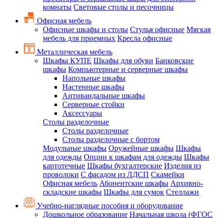
комнаты
Световые столы и песочницы
Офисная мебель
Офисные шкафы и столы
Стулья офисные
Мягкая
мебель для приемных
Кресла офисные
Металлическая мебель
Шкафы КУПЕ
Шкафы для обуви
Банковские
шкафы
Компьютерные и серверные шкафы
Напольные шкафы
Настенные шкафы
Антивандальные шкафы
Серверные стойки
Аксессуары
Столы разделочные
Столы разделочные
Столы разделочные с бортом
Модульные шкафы
Оружейные шкафы
Шкафы
для одежды
Опции к шкафам для одежды
Шкафы
картотечные
Шкафы бухгалтерские
Изделия из
проволоки
С фасадом из ЛДСП
Скамейки
Офисная мебель
Абонентские шкафы
Архивно-
складские шкафы
Шкафы для сумок
Стеллажи
Учебно-наглядные пособия и оборудование
Дошкольное образование
Начальная школа (ФГОС