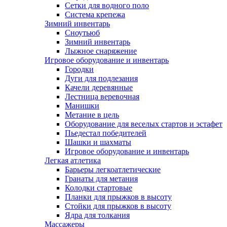
Сетки для водного поло
Система крепежа
Зимний инвентарь
Сноутьюб
Зимний инвентарь
Лыжное снаряжение
Игровое оборудование и инвентарь
Городки
Дуги для подлезания
Качели деревянные
Лестница веревочная
Манишки
Метание в цель
Оборудование для веселых стартов и эстафет
Пьедестал победителей
Шашки и шахматы
Игровое оборудование и инвентарь
Легкая атлетика
Барьеры легкоатлетические
Гранаты для метания
Колодки стартовые
Планки для прыжков в высоту
Стойки для прыжков в высоту
Ядра для толкания
Массажеры