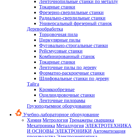
Ленточнопильные станки по металлу
Токарные станки
Фрезерно-сверлильные станки
Радиально-сверлильные станки
Универсальный фрезерный станок
Деревообработка
Торцовочная пила
Циркулярные пилы
Фуговально-строгальные станки
Рейсмусовые станки
Комбинированный станок
Токарные станки
Ленточные пилы по дереву
Форматно-раскроечные станки
Шлифовальные станки по дереву
Тайга
Кромкообрезные
Оцилиндровочные станки
Ленточные пилорамы
Грузоподъемное оборудование
Учебно-лабораторное оборудование
Химия
Метрология
Тренажеры сварщика
Мехатроника
Металлургия
ЭЛЕКТРОТЕХНИКА
И ОСНОВЫ ЭЛЕКТРОНИКИ
Автоматизация
производства
Электроэнергетика