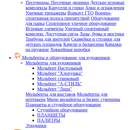
Песочницы. Песочные дворики
Детские игровые
комплексы
Карусели и горки
Арки и ограждения
Уличные тренажеры
Воркаут ГТО
Военно-
спортивная полоса препятствий
Оборудование
для парка
Спортивное уличное оборудование
Игровые элементы
Уличный спортивный
комплекс
Доступная среда
Лазы, бумы и мостики
Трибуны для зрителей
Скамейки и столики для
детских площадок
Качели и балансиры
Качалки
на пружине
Хоккейные коробки
Мольберты и оборудование для художников
Мольберты для художников
Мольберт Настольный
Мольберт "Хлопушка"
Мольберт станковый
Мольберт "А-СТИЛЬ"
Мольберт "Лира"
Мольберты для выставок
Мольберты для
интерьера
Мини мольберты и бизнес сувениры
Планшеты и студийное оборудование
Студийное оборудование
ПЛАНШЕТЫ
ПАЛИТРЫ
Этюдники