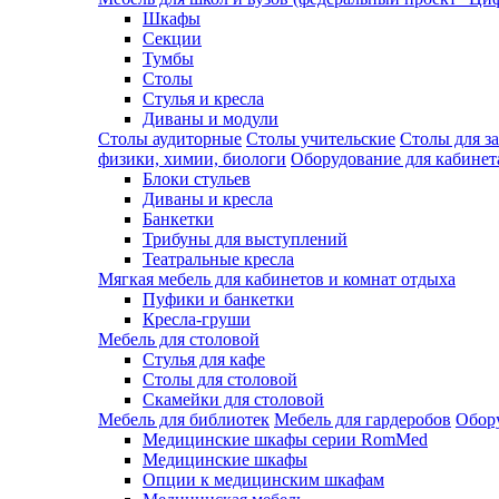
Шкафы
Секции
Тумбы
Столы
Стулья и кресла
Диваны и модули
Столы аудиторные
Столы учительские
Столы для з
физики, химии, биологи
Оборудование для кабинета
Блоки стульев
Диваны и кресла
Банкетки
Трибуны для выступлений
Театральные кресла
Мягкая мебель для кабинетов и комнат отдыха
Пуфики и банкетки
Кресла-груши
Мебель для столовой
Cтулья для кафе
Cтолы для столовой
Скамейки для столовой
Мебель для библиотек
Мебель для гардеробов
Обору
Медицинские шкафы серии RomMed
Медицинские шкафы
Опции к медицинским шкафам