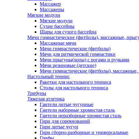
Массажер
Массажеры
Мягкие модули
Мягкие модули
Сухие бассейны
Шары для сухого бассейна
Мячи гимнастические (фитболы), массажные, прыгу
Массажные мячи
Мячи гимнастические (фитболы)
Мячи для ритмической гимнастики
Мячи прыгуны(хопы) с рогами и ручками
Мячи резиновые (детские)
Мячи гимнастические (фитболы), массажные,
Настольный теннис
Ракетки для настольного тенниса
Столы для настольного тенниса
Трибуны
Тяжелая атлетика
Гантели литые чугунные
Гантели наборные хромистая сталь
Гантели неразборные хромистая сталь
Гири для соревнований
Гири литые чугун
Гири сборно-разборные и универсальные
Грифы