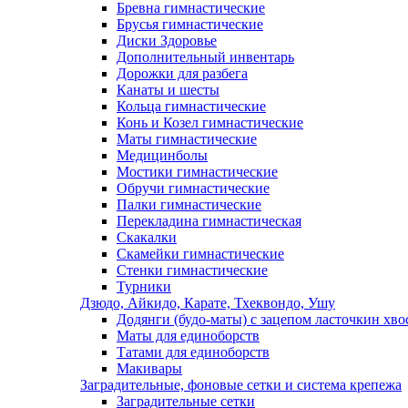
Бревна гимнастические
Брусья гимнастические
Диски Здоровье
Дополнительный инвентарь
Дорожки для разбега
Канаты и шесты
Кольца гимнастические
Конь и Козел гимнастические
Маты гимнастические
Медицинболы
Мостики гимнастические
Обручи гимнастические
Палки гимнастические
Перекладина гимнастическая
Скакалки
Скамейки гимнастические
Стенки гимнастические
Турники
Дзюдо, Айкидо, Карате, Тхеквондо, Ушу
Додянги (будо-маты) с зацепом ласточкин хво
Маты для единоборств
Татами для единоборств
Макивары
Заградительные, фоновые сетки и система крепежа
Заградительные сетки