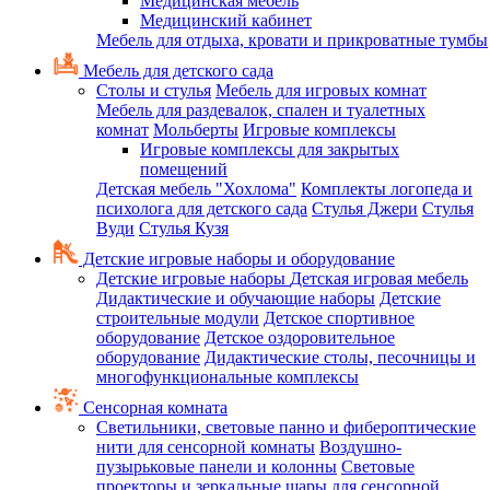
Медицинская мебель
Медицинский кабинет
Мебель для отдыха, кровати и прикроватные тумбы
Мебель для детского сада
Столы и стулья
Мебель для игровых комнат
Мебель для раздевалок, спален и туалетных
комнат
Мольберты
Игровые комплексы
Игровые комплексы для закрытых
помещений
Детская мебель "Хохлома"
Комплекты логопеда и
психолога для детского сада
Стулья Джери
Стулья
Вуди
Стулья Кузя
Детские игровые наборы и оборудование
Детские игровые наборы
Детская игровая мебель
Дидактические и обучающие наборы
Детские
строительные модули
Детское спортивное
оборудование
Детское оздоровительное
оборудование
Дидактические столы, песочницы и
многофункциональные комплексы
Сенсорная комната
Светильники, световые панно и фибероптические
нити для сенсорной комнаты
Воздушно-
пузырьковые панели и колонны
Световые
проекторы и зеркальные шары для сенсорной