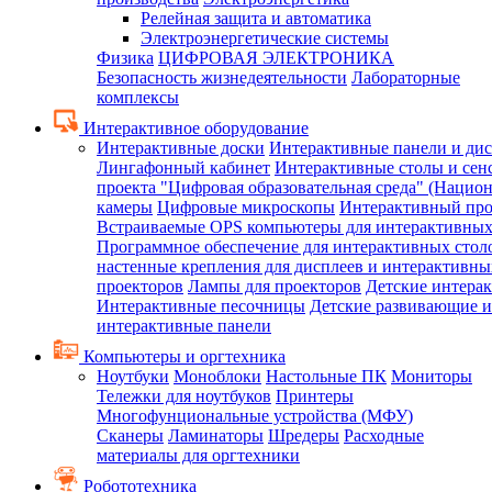
Релейная защита и автоматика
Электроэнергетические системы
Физика
ЦИФРОВАЯ ЭЛЕКТРОНИКА
Безопасность жизнедеятельности
Лабораторные
комплексы
Интерактивное оборудование
Интерактивные доски
Интерактивные панели и ди
Лингафонный кабинет
Интерактивные столы и сен
проекта "Цифровая образовательная среда" (Нацио
камеры
Цифровые микроскопы
Интерактивный про
Встраиваемые OPS компьютеры для интерактивных
Программное обеспечение для интерактивных стол
настенные крепления для дисплеев и интерактивны
проекторов
Лампы для проекторов
Детские интера
Интерактивные песочницы
Детские развивающие и
интерактивные панели
Компьютеры и оргтехника
Ноутбуки
Моноблоки
Настольные ПК
Мониторы
Тележки для ноутбуков
Принтеры
Многофунциональные устройства (МФУ)
Сканеры
Ламинаторы
Шредеры
Расходные
материалы для оргтехники
Робототехника