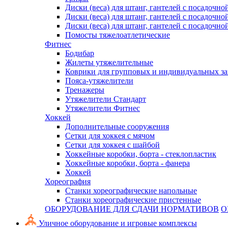
Диски (веса) для штанг, гантелей с посадочно
Диски (веса) для штанг, гантелей с посадочно
Диски (веса) для штанг, гантелей с посадочно
Помосты тяжелоатлетические
Фитнес
Бодибар
Жилеты утяжелительные
Коврики для групповых и индивидуальных з
Пояса-утяжелители
Тренажеры
Утяжелители Стандарт
Утяжелители Фитнес
Хоккей
Дополнительные сооружения
Сетки для хоккея с мячом
Сетки для хоккея с шайбой
Хоккейные коробки, борта - стеклопластик
Хоккейные коробки, борта - фанера
Хоккей
Хореография
Станки хореографические напольные
Станки хореографические пристенные
ОБОРУДОВАНИЕ ДЛЯ СДАЧИ НОРМАТИВОВ
О
Уличное оборудование и игровые комплексы