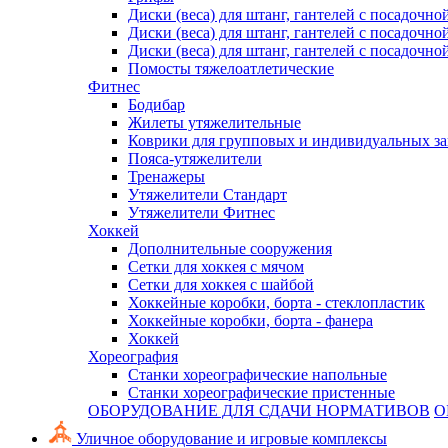
Диски (веса) для штанг, гантелей с посадочно
Диски (веса) для штанг, гантелей с посадочно
Диски (веса) для штанг, гантелей с посадочно
Помосты тяжелоатлетические
Фитнес
Бодибар
Жилеты утяжелительные
Коврики для групповых и индивидуальных з
Пояса-утяжелители
Тренажеры
Утяжелители Стандарт
Утяжелители Фитнес
Хоккей
Дополнительные сооружения
Сетки для хоккея с мячом
Сетки для хоккея с шайбой
Хоккейные коробки, борта - стеклопластик
Хоккейные коробки, борта - фанера
Хоккей
Хореография
Станки хореографические напольные
Станки хореографические пристенные
ОБОРУДОВАНИЕ ДЛЯ СДАЧИ НОРМАТИВОВ
О
Уличное оборудование и игровые комплексы