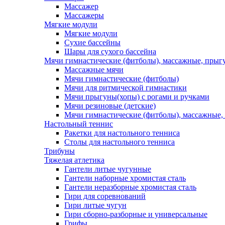
Массажер
Массажеры
Мягкие модули
Мягкие модули
Сухие бассейны
Шары для сухого бассейна
Мячи гимнастические (фитболы), массажные, прыгу
Массажные мячи
Мячи гимнастические (фитболы)
Мячи для ритмической гимнастики
Мячи прыгуны(хопы) с рогами и ручками
Мячи резиновые (детские)
Мячи гимнастические (фитболы), массажные,
Настольный теннис
Ракетки для настольного тенниса
Столы для настольного тенниса
Трибуны
Тяжелая атлетика
Гантели литые чугунные
Гантели наборные хромистая сталь
Гантели неразборные хромистая сталь
Гири для соревнований
Гири литые чугун
Гири сборно-разборные и универсальные
Грифы