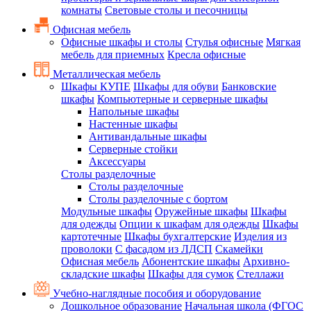
комнаты
Световые столы и песочницы
Офисная мебель
Офисные шкафы и столы
Стулья офисные
Мягкая
мебель для приемных
Кресла офисные
Металлическая мебель
Шкафы КУПЕ
Шкафы для обуви
Банковские
шкафы
Компьютерные и серверные шкафы
Напольные шкафы
Настенные шкафы
Антивандальные шкафы
Серверные стойки
Аксессуары
Столы разделочные
Столы разделочные
Столы разделочные с бортом
Модульные шкафы
Оружейные шкафы
Шкафы
для одежды
Опции к шкафам для одежды
Шкафы
картотечные
Шкафы бухгалтерские
Изделия из
проволоки
С фасадом из ЛДСП
Скамейки
Офисная мебель
Абонентские шкафы
Архивно-
складские шкафы
Шкафы для сумок
Стеллажи
Учебно-наглядные пособия и оборудование
Дошкольное образование
Начальная школа (ФГОС