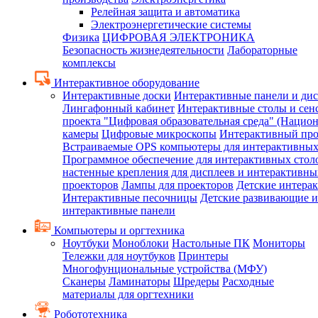
Релейная защита и автоматика
Электроэнергетические системы
Физика
ЦИФРОВАЯ ЭЛЕКТРОНИКА
Безопасность жизнедеятельности
Лабораторные
комплексы
Интерактивное оборудование
Интерактивные доски
Интерактивные панели и ди
Лингафонный кабинет
Интерактивные столы и сен
проекта "Цифровая образовательная среда" (Нацио
камеры
Цифровые микроскопы
Интерактивный про
Встраиваемые OPS компьютеры для интерактивных
Программное обеспечение для интерактивных стол
настенные крепления для дисплеев и интерактивны
проекторов
Лампы для проекторов
Детские интера
Интерактивные песочницы
Детские развивающие и
интерактивные панели
Компьютеры и оргтехника
Ноутбуки
Моноблоки
Настольные ПК
Мониторы
Тележки для ноутбуков
Принтеры
Многофунциональные устройства (МФУ)
Сканеры
Ламинаторы
Шредеры
Расходные
материалы для оргтехники
Робототехника