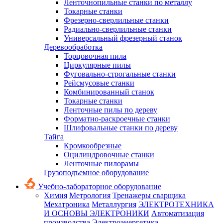
Ленточнопильные станки по металлу
Токарные станки
Фрезерно-сверлильные станки
Радиально-сверлильные станки
Универсальный фрезерный станок
Деревообработка
Торцовочная пила
Циркулярные пилы
Фуговально-строгальные станки
Рейсмусовые станки
Комбинированный станок
Токарные станки
Ленточные пилы по дереву
Форматно-раскроечные станки
Шлифовальные станки по дереву
Тайга
Кромкообрезные
Оцилиндровочные станки
Ленточные пилорамы
Грузоподъемное оборудование
Учебно-лабораторное оборудование
Химия
Метрология
Тренажеры сварщика
Мехатроника
Металлургия
ЭЛЕКТРОТЕХНИКА
И ОСНОВЫ ЭЛЕКТРОНИКИ
Автоматизация
производства
Электроэнергетика