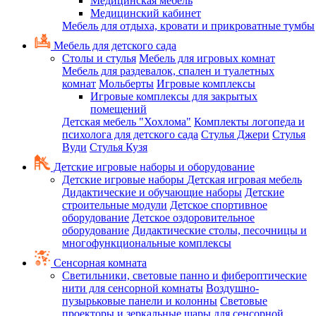
Медицинская мебель
Медицинский кабинет
Мебель для отдыха, кровати и прикроватные тумбы
Мебель для детского сада
Столы и стулья
Мебель для игровых комнат
Мебель для раздевалок, спален и туалетных
комнат
Мольберты
Игровые комплексы
Игровые комплексы для закрытых
помещений
Детская мебель "Хохлома"
Комплекты логопеда и
психолога для детского сада
Стулья Джери
Стулья
Вуди
Стулья Кузя
Детские игровые наборы и оборудование
Детские игровые наборы
Детская игровая мебель
Дидактические и обучающие наборы
Детские
строительные модули
Детское спортивное
оборудование
Детское оздоровительное
оборудование
Дидактические столы, песочницы и
многофункциональные комплексы
Сенсорная комната
Светильники, световые панно и фибероптические
нити для сенсорной комнаты
Воздушно-
пузырьковые панели и колонны
Световые
проекторы и зеркальные шары для сенсорной