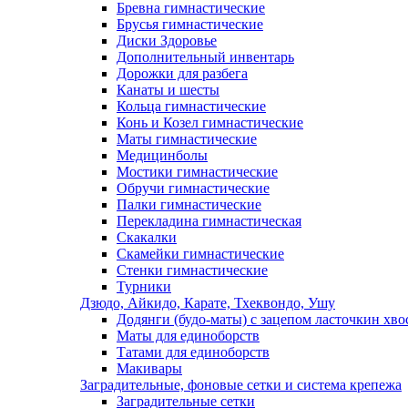
Бревна гимнастические
Брусья гимнастические
Диски Здоровье
Дополнительный инвентарь
Дорожки для разбега
Канаты и шесты
Кольца гимнастические
Конь и Козел гимнастические
Маты гимнастические
Медицинболы
Мостики гимнастические
Обручи гимнастические
Палки гимнастические
Перекладина гимнастическая
Скакалки
Скамейки гимнастические
Стенки гимнастические
Турники
Дзюдо, Айкидо, Карате, Тхеквондо, Ушу
Додянги (будо-маты) с зацепом ласточкин хво
Маты для единоборств
Татами для единоборств
Макивары
Заградительные, фоновые сетки и система крепежа
Заградительные сетки