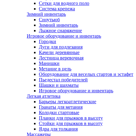
Сетки для водного поло
Система крепежа
Зимний инвентарь
Сноутьюб
Зимний инвентарь
Лыжное снаряжение
Игровое оборудование и инвентарь
Городки
Дуги для подлезания
Качели деревянные
Лестница веревочная
Манишки
Метание в цель
Оборудование для веселых стартов и эстафет
Пьедестал победителей
Шашки и шахматы
Игровое оборудование и инвентарь
Легкая атлетика
Барьеры легкоатлетические
Гранаты для метания
Колодки стартовые
Планки для прыжков в высоту
Стойки для прыжков в высоту
Ядра для толкания
Массажеры