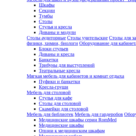
Шкафы
Секции
Тумбы
Столы
Стулья и кресла
Диваны и модули
Столы аудиторные
Столы учительские
Столы для з
физики, химии, биологи
Оборудование для кабинета
Блоки стульев
Диваны и кресла
Банкетки
Трибуны для выступлений
Театральные кресла
Мягкая мебель для кабинетов и комнат отдыха
Пуфики и банкетки
Кресла-груши
Мебель для столовой
Cтулья для кафе
Cтолы для столовой
Скамейки для столовой
Мебель для библиотек
Мебель для гардеробов
Обору
Медицинские шкафы серии RomMed
Медицинские шкафы
Опции к медицинским шкафам