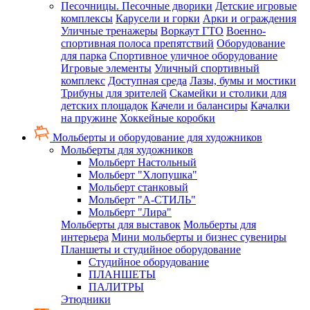
Песочницы. Песочные дворики
Детские игровые
комплексы
Карусели и горки
Арки и ограждения
Уличные тренажеры
Воркаут ГТО
Военно-
спортивная полоса препятствий
Оборудование
для парка
Спортивное уличное оборудование
Игровые элементы
Уличный спортивный
комплекс
Доступная среда
Лазы, бумы и мостики
Трибуны для зрителей
Скамейки и столики для
детских площадок
Качели и балансиры
Качалки
на пружине
Хоккейные коробки
Мольберты и оборудование для художников
Мольберты для художников
Мольберт Настольный
Мольберт "Хлопушка"
Мольберт станковый
Мольберт "А-СТИЛЬ"
Мольберт "Лира"
Мольберты для выставок
Мольберты для
интерьера
Мини мольберты и бизнес сувениры
Планшеты и студийное оборудование
Студийное оборудование
ПЛАНШЕТЫ
ПАЛИТРЫ
Этюдники