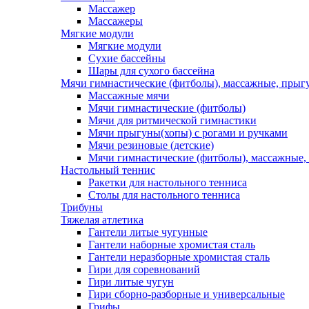
Массажер
Массажеры
Мягкие модули
Мягкие модули
Сухие бассейны
Шары для сухого бассейна
Мячи гимнастические (фитболы), массажные, прыгу
Массажные мячи
Мячи гимнастические (фитболы)
Мячи для ритмической гимнастики
Мячи прыгуны(хопы) с рогами и ручками
Мячи резиновые (детские)
Мячи гимнастические (фитболы), массажные,
Настольный теннис
Ракетки для настольного тенниса
Столы для настольного тенниса
Трибуны
Тяжелая атлетика
Гантели литые чугунные
Гантели наборные хромистая сталь
Гантели неразборные хромистая сталь
Гири для соревнований
Гири литые чугун
Гири сборно-разборные и универсальные
Грифы