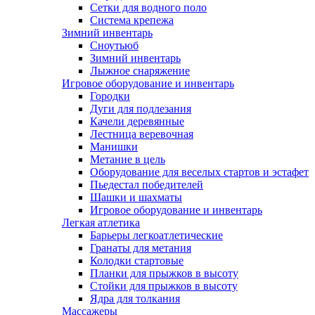
Сетки для водного поло
Система крепежа
Зимний инвентарь
Сноутьюб
Зимний инвентарь
Лыжное снаряжение
Игровое оборудование и инвентарь
Городки
Дуги для подлезания
Качели деревянные
Лестница веревочная
Манишки
Метание в цель
Оборудование для веселых стартов и эстафет
Пьедестал победителей
Шашки и шахматы
Игровое оборудование и инвентарь
Легкая атлетика
Барьеры легкоатлетические
Гранаты для метания
Колодки стартовые
Планки для прыжков в высоту
Стойки для прыжков в высоту
Ядра для толкания
Массажеры