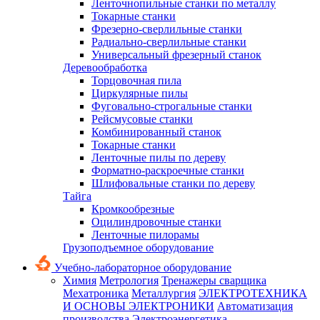
Ленточнопильные станки по металлу
Токарные станки
Фрезерно-сверлильные станки
Радиально-сверлильные станки
Универсальный фрезерный станок
Деревообработка
Торцовочная пила
Циркулярные пилы
Фуговально-строгальные станки
Рейсмусовые станки
Комбинированный станок
Токарные станки
Ленточные пилы по дереву
Форматно-раскроечные станки
Шлифовальные станки по дереву
Тайга
Кромкообрезные
Оцилиндровочные станки
Ленточные пилорамы
Грузоподъемное оборудование
Учебно-лабораторное оборудование
Химия
Метрология
Тренажеры сварщика
Мехатроника
Металлургия
ЭЛЕКТРОТЕХНИКА
И ОСНОВЫ ЭЛЕКТРОНИКИ
Автоматизация
производства
Электроэнергетика