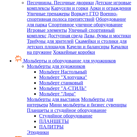
Песочницы. Песочные дворики
Детские игровые
комплексы
Карусели и горки
Арки и ограждения
Уличные тренажеры
Воркаут ГТО
Военно-
спортивная полоса препятствий
Оборудование
для парка
Спортивное уличное оборудование
Игровые элементы
Уличный спортивный
комплекс
Доступная среда
Лазы, бумы и мостики
Трибуны для зрителей
Скамейки и столики для
детских площадок
Качели и балансиры
Качалки
на пружине
Хоккейные коробки
Мольберты и оборудование для художников
Мольберты для художников
Мольберт Настольный
Мольберт "Хлопушка"
Мольберт станковый
Мольберт "А-СТИЛЬ"
Мольберт "Лира"
Мольберты для выставок
Мольберты для
интерьера
Мини мольберты и бизнес сувениры
Планшеты и студийное оборудование
Студийное оборудование
ПЛАНШЕТЫ
ПАЛИТРЫ
Этюдники