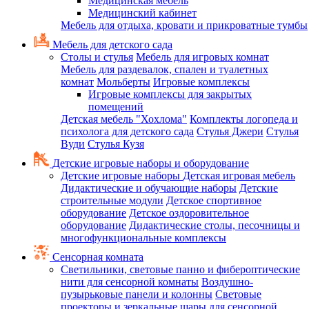
Медицинская мебель
Медицинский кабинет
Мебель для отдыха, кровати и прикроватные тумбы
Мебель для детского сада
Столы и стулья
Мебель для игровых комнат
Мебель для раздевалок, спален и туалетных
комнат
Мольберты
Игровые комплексы
Игровые комплексы для закрытых
помещений
Детская мебель "Хохлома"
Комплекты логопеда и
психолога для детского сада
Стулья Джери
Стулья
Вуди
Стулья Кузя
Детские игровые наборы и оборудование
Детские игровые наборы
Детская игровая мебель
Дидактические и обучающие наборы
Детские
строительные модули
Детское спортивное
оборудование
Детское оздоровительное
оборудование
Дидактические столы, песочницы и
многофункциональные комплексы
Сенсорная комната
Светильники, световые панно и фибероптические
нити для сенсорной комнаты
Воздушно-
пузырьковые панели и колонны
Световые
проекторы и зеркальные шары для сенсорной