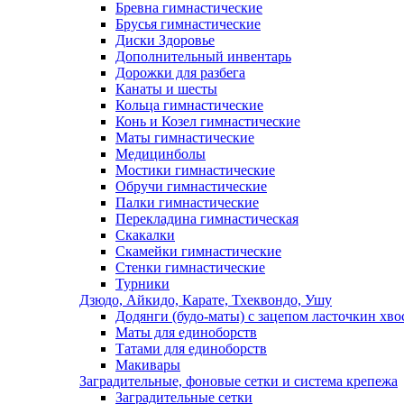
Бревна гимнастические
Брусья гимнастические
Диски Здоровье
Дополнительный инвентарь
Дорожки для разбега
Канаты и шесты
Кольца гимнастические
Конь и Козел гимнастические
Маты гимнастические
Медицинболы
Мостики гимнастические
Обручи гимнастические
Палки гимнастические
Перекладина гимнастическая
Скакалки
Скамейки гимнастические
Стенки гимнастические
Турники
Дзюдо, Айкидо, Карате, Тхеквондо, Ушу
Додянги (будо-маты) с зацепом ласточкин хво
Маты для единоборств
Татами для единоборств
Макивары
Заградительные, фоновые сетки и система крепежа
Заградительные сетки