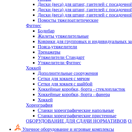
Диски (веса) для штанг, гантелей с посадочно
Диски (веса) для штанг, гантелей с посадочно
Диски (веса) для штанг, гантелей с посадочно
Помосты тяжелоатлетические
Фитнес
Бодибар
Жилеты утяжелительные
Коврики для групповых и индивидуальных з
Пояса-утяжелители
Тренажеры
Утяжелители Стандарт
Утяжелители Фитнес
Хоккей
Дополнительные сооружения
Сетки для хоккея с мячом
Сетки для хоккея с шайбой
Хоккейные коробки, борта - стеклопластик
Хоккейные коробки, борта - фанера
Хоккей
Хореография
Станки хореографические напольные
Станки хореографические пристенные
ОБОРУДОВАНИЕ ДЛЯ СДАЧИ НОРМАТИВОВ
О
Уличное оборудование и игровые комплексы