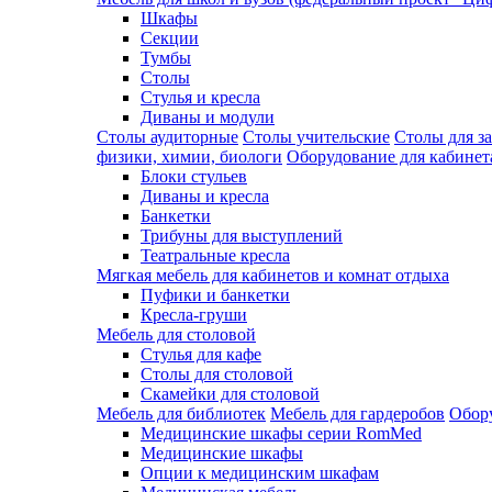
Шкафы
Секции
Тумбы
Столы
Стулья и кресла
Диваны и модули
Столы аудиторные
Столы учительские
Столы для з
физики, химии, биологи
Оборудование для кабинета
Блоки стульев
Диваны и кресла
Банкетки
Трибуны для выступлений
Театральные кресла
Мягкая мебель для кабинетов и комнат отдыха
Пуфики и банкетки
Кресла-груши
Мебель для столовой
Cтулья для кафе
Cтолы для столовой
Скамейки для столовой
Мебель для библиотек
Мебель для гардеробов
Обору
Медицинские шкафы серии RomMed
Медицинские шкафы
Опции к медицинским шкафам