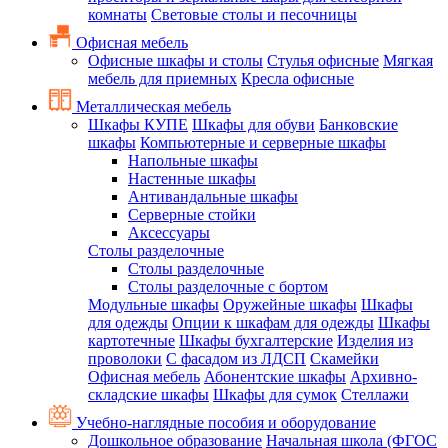
комнаты
Световые столы и песочницы
Офисная мебель
Офисные шкафы и столы
Стулья офисные
Мягкая
мебель для приемных
Кресла офисные
Металлическая мебель
Шкафы КУПЕ
Шкафы для обуви
Банковские
шкафы
Компьютерные и серверные шкафы
Напольные шкафы
Настенные шкафы
Антивандальные шкафы
Серверные стойки
Аксессуары
Столы разделочные
Столы разделочные
Столы разделочные с бортом
Модульные шкафы
Оружейные шкафы
Шкафы
для одежды
Опции к шкафам для одежды
Шкафы
картотечные
Шкафы бухгалтерские
Изделия из
проволоки
С фасадом из ЛДСП
Скамейки
Офисная мебель
Абонентские шкафы
Архивно-
складские шкафы
Шкафы для сумок
Стеллажи
Учебно-наглядные пособия и оборудование
Дошкольное образование
Начальная школа (ФГОС