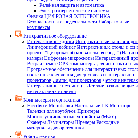
Релейная защита и автоматика
Электроэнергетические системы
Физика
ЦИФРОВАЯ ЭЛЕКТРОНИКА
Безопасность жизнедеятельности
Лабораторные
комплексы
Интерактивное оборудование
Интерактивные доски
Интерактивные панели и ди
Лингафонный кабинет
Интерактивные столы и сен
проекта "Цифровая образовательная среда" (Нацио
камеры
Цифровые микроскопы
Интерактивный про
Встраиваемые OPS компьютеры для интерактивных
Программное обеспечение для интерактивных стол
настенные крепления для дисплеев и интерактивны
проекторов
Лампы для проекторов
Детские интера
Интерактивные песочницы
Детские развивающие и
интерактивные панели
Компьютеры и оргтехника
Ноутбуки
Моноблоки
Настольные ПК
Мониторы
Тележки для ноутбуков
Принтеры
Многофунциональные устройства (МФУ)
Сканеры
Ламинаторы
Шредеры
Расходные
материалы для оргтехники
Робототехника