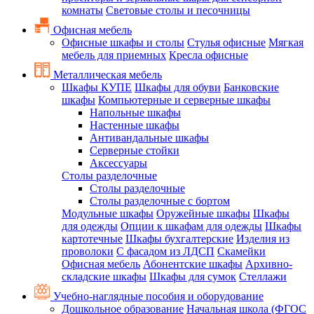
комнаты
Световые столы и песочницы
Офисная мебель
Офисные шкафы и столы
Стулья офисные
Мягкая
мебель для приемных
Кресла офисные
Металлическая мебель
Шкафы КУПЕ
Шкафы для обуви
Банковские
шкафы
Компьютерные и серверные шкафы
Напольные шкафы
Настенные шкафы
Антивандальные шкафы
Серверные стойки
Аксессуары
Столы разделочные
Столы разделочные
Столы разделочные с бортом
Модульные шкафы
Оружейные шкафы
Шкафы
для одежды
Опции к шкафам для одежды
Шкафы
картотечные
Шкафы бухгалтерские
Изделия из
проволоки
С фасадом из ЛДСП
Скамейки
Офисная мебель
Абонентские шкафы
Архивно-
складские шкафы
Шкафы для сумок
Стеллажи
Учебно-наглядные пособия и оборудование
Дошкольное образование
Начальная школа (ФГОС