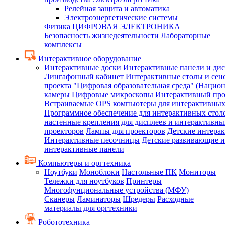
Релейная защита и автоматика
Электроэнергетические системы
Физика
ЦИФРОВАЯ ЭЛЕКТРОНИКА
Безопасность жизнедеятельности
Лабораторные
комплексы
Интерактивное оборудование
Интерактивные доски
Интерактивные панели и ди
Лингафонный кабинет
Интерактивные столы и сен
проекта "Цифровая образовательная среда" (Нацио
камеры
Цифровые микроскопы
Интерактивный про
Встраиваемые OPS компьютеры для интерактивных
Программное обеспечение для интерактивных стол
настенные крепления для дисплеев и интерактивны
проекторов
Лампы для проекторов
Детские интера
Интерактивные песочницы
Детские развивающие и
интерактивные панели
Компьютеры и оргтехника
Ноутбуки
Моноблоки
Настольные ПК
Мониторы
Тележки для ноутбуков
Принтеры
Многофунциональные устройства (МФУ)
Сканеры
Ламинаторы
Шредеры
Расходные
материалы для оргтехники
Робототехника