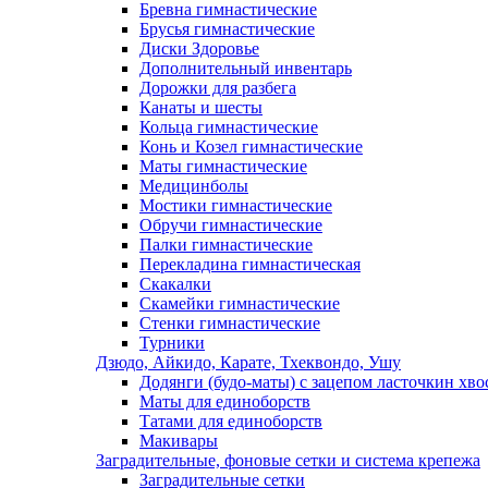
Бревна гимнастические
Брусья гимнастические
Диски Здоровье
Дополнительный инвентарь
Дорожки для разбега
Канаты и шесты
Кольца гимнастические
Конь и Козел гимнастические
Маты гимнастические
Медицинболы
Мостики гимнастические
Обручи гимнастические
Палки гимнастические
Перекладина гимнастическая
Скакалки
Скамейки гимнастические
Стенки гимнастические
Турники
Дзюдо, Айкидо, Карате, Тхеквондо, Ушу
Додянги (будо-маты) с зацепом ласточкин хво
Маты для единоборств
Татами для единоборств
Макивары
Заградительные, фоновые сетки и система крепежа
Заградительные сетки