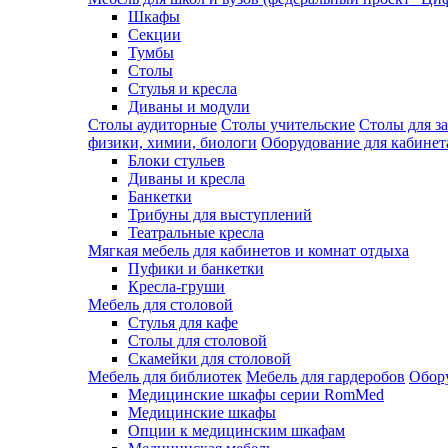
Шкафы
Секции
Тумбы
Столы
Стулья и кресла
Диваны и модули
Столы аудиторные
Столы учительские
Столы для з
физики, химии, биологи
Оборудование для кабинета
Блоки стульев
Диваны и кресла
Банкетки
Трибуны для выступлений
Театральные кресла
Мягкая мебель для кабинетов и комнат отдыха
Пуфики и банкетки
Кресла-груши
Мебель для столовой
Cтулья для кафе
Cтолы для столовой
Скамейки для столовой
Мебель для библиотек
Мебель для гардеробов
Обору
Медицинские шкафы серии RomMed
Медицинские шкафы
Опции к медицинским шкафам