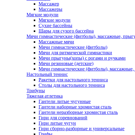
Массажер
Массажеры
Мягкие модули
Мягкие модули
Сухие бассейны
Шары для сухого бассейна
Мячи гимнастические (фитболы), массажные, прыгу
Массажные мячи
Мячи гимнастические (фитболы)
Мячи для ритмической гимнастики
Мячи прыгуны(хопы) с рогами и ручками
Мячи резиновые (детские)
Мячи гимнастические (фитболы), массажные,
Настольный теннис
Ракетки для настольного тенниса
Столы для настольного тенниса
Трибуны
Тяжелая атлетика
Гантели литые чугунные
Гантели наборные хромистая сталь
Гантели неразборные хромистая сталь
Гири для соревнований
Гири литые чугун
Гири сборно-разборные и универсальные
Грифы