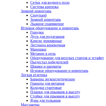
Сетки для водного поло
Система крепежа
Зимний инвентарь
Сноутьюб
Зимний инвентарь
Лыжное снаряжение
Игровое оборудование и инвентарь
Городки
Дуги для подлезания
Качели деревянные
Лестница веревочная
Манишки
Метание в цель
Оборудование для веселых стартов и эстафет
Пьедестал победителей
Шашки и шахматы
Игровое оборудование и инвентарь
Легкая атлетика
Барьеры легкоатлетические
Гранаты для метания
Колодки стартовые
Планки для прыжков в высоту
Стойки для прыжков в высоту
Ядра для толкания
Массажеры