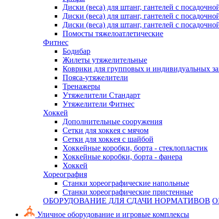
Диски (веса) для штанг, гантелей с посадочно
Диски (веса) для штанг, гантелей с посадочно
Диски (веса) для штанг, гантелей с посадочно
Помосты тяжелоатлетические
Фитнес
Бодибар
Жилеты утяжелительные
Коврики для групповых и индивидуальных з
Пояса-утяжелители
Тренажеры
Утяжелители Стандарт
Утяжелители Фитнес
Хоккей
Дополнительные сооружения
Сетки для хоккея с мячом
Сетки для хоккея с шайбой
Хоккейные коробки, борта - стеклопластик
Хоккейные коробки, борта - фанера
Хоккей
Хореография
Станки хореографические напольные
Станки хореографические пристенные
ОБОРУДОВАНИЕ ДЛЯ СДАЧИ НОРМАТИВОВ
О
Уличное оборудование и игровые комплексы