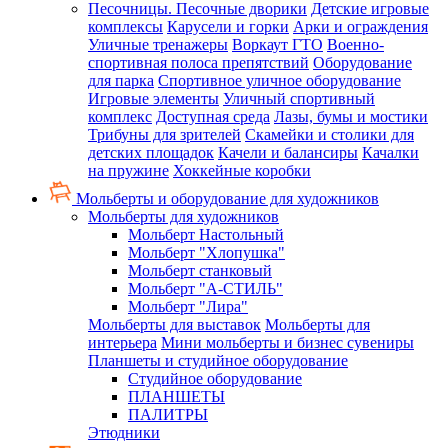
Песочницы. Песочные дворики
Детские игровые
комплексы
Карусели и горки
Арки и ограждения
Уличные тренажеры
Воркаут ГТО
Военно-
спортивная полоса препятствий
Оборудование
для парка
Спортивное уличное оборудование
Игровые элементы
Уличный спортивный
комплекс
Доступная среда
Лазы, бумы и мостики
Трибуны для зрителей
Скамейки и столики для
детских площадок
Качели и балансиры
Качалки
на пружине
Хоккейные коробки
Мольберты и оборудование для художников
Мольберты для художников
Мольберт Настольный
Мольберт "Хлопушка"
Мольберт станковый
Мольберт "А-СТИЛЬ"
Мольберт "Лира"
Мольберты для выставок
Мольберты для
интерьера
Мини мольберты и бизнес сувениры
Планшеты и студийное оборудование
Студийное оборудование
ПЛАНШЕТЫ
ПАЛИТРЫ
Этюдники