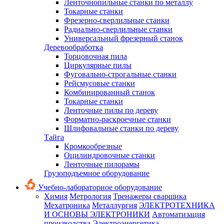
Ленточнопильные станки по металлу
Токарные станки
Фрезерно-сверлильные станки
Радиально-сверлильные станки
Универсальный фрезерный станок
Деревообработка
Торцовочная пила
Циркулярные пилы
Фуговально-строгальные станки
Рейсмусовые станки
Комбинированный станок
Токарные станки
Ленточные пилы по дереву
Форматно-раскроечные станки
Шлифовальные станки по дереву
Тайга
Кромкообрезные
Оцилиндровочные станки
Ленточные пилорамы
Грузоподъемное оборудование
Учебно-лабораторное оборудование
Химия
Метрология
Тренажеры сварщика
Мехатроника
Металлургия
ЭЛЕКТРОТЕХНИКА
И ОСНОВЫ ЭЛЕКТРОНИКИ
Автоматизация
производства
Электроэнергетика