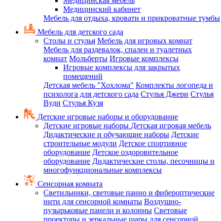
Медицинская мебель
Медицинский кабинет
Мебель для отдыха, кровати и прикроватные тумбы
Мебель для детского сада
Столы и стулья
Мебель для игровых комнат
Мебель для раздевалок, спален и туалетных
комнат
Мольберты
Игровые комплексы
Игровые комплексы для закрытых
помещений
Детская мебель "Хохлома"
Комплекты логопеда и
психолога для детского сада
Стулья Джери
Стулья
Вуди
Стулья Кузя
Детские игровые наборы и оборудование
Детские игровые наборы
Детская игровая мебель
Дидактические и обучающие наборы
Детские
строительные модули
Детское спортивное
оборудование
Детское оздоровительное
оборудование
Дидактические столы, песочницы и
многофункциональные комплексы
Сенсорная комната
Светильники, световые панно и фибероптические
нити для сенсорной комнаты
Воздушно-
пузырьковые панели и колонны
Световые
проекторы и зеркальные шары для сенсорной